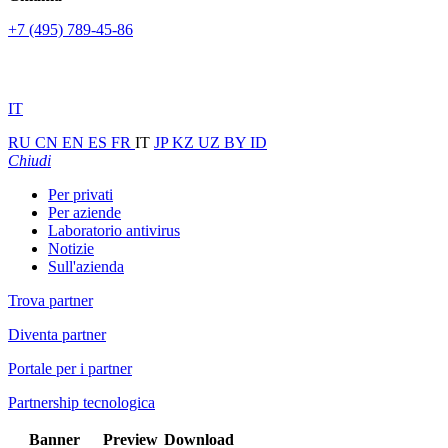
+7 (495) 789-45-86
IT
RU
CN
EN
ES
FR
IT
JP
KZ
UZ
BY
ID
Chiudi
Per privati
Per aziende
Laboratorio antivirus
Notizie
Sull'azienda
Trova partner
Diventa partner
Portale per i partner
Partnership tecnologica
Banner
Preview
Download